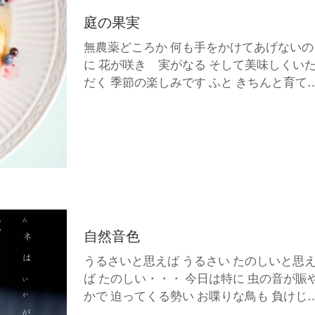
庭の果実
無農薬どころか 何も手をかけてあげないの
に 花が咲き 実がなる そして美味しくい
だく 季節の楽しみです ふと きちんと育て
とか 剪定とか できることがあれば して
げた方がいいのなら してあげなくちゃいけ
ないなと 思った グーグル先生に聞いてみ
う；
自然音色
うるさいと思えば うるさい たのしいと思
ば たのしい・・・ 今日は特に 虫の音が賑
かで 迫ってくる勢い お喋りな鳥も 負けじ