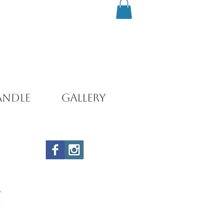
andle
Gallery
れ
と