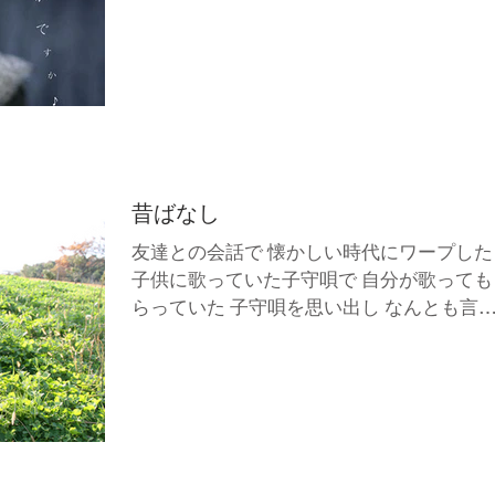
囀ってるけれど 大音量のオーケストラの 
ルートのような 微かな響き 時々ソロあ
みたいな・・・
昔ばなし
友達との会話で 懐かしい時代にワープした
子供に歌っていた子守唄で 自分が歌っても
らっていた 子守唄を思い出し なんとも言
ない気持ちになった 女子高生の頃に話に 
んとも言えない気持ちになった