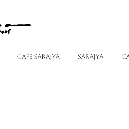
Cafe Sarajya
Sarajya
C