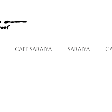
Cafe Sarajya
Sarajya
C