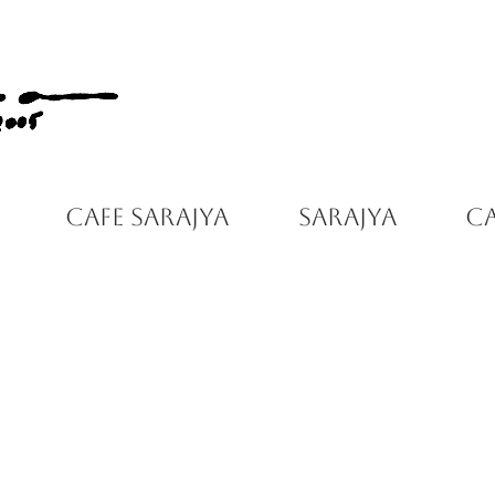
Cafe Sarajya
Sarajya
C